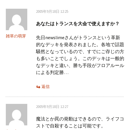
ビ
2005年9月18日 12:25
ゲ
あなたはトランスを大会で使えますか？
ー
雑草の萌芽
先日newslimeさんがトランスという革新
的なデッキを発表されました。各地で話題
騒然となっているので、すでにご存じの方
シ
も多いことでしょう。このデッキは一般的
なデッキと違い、勝ち手段がフロアルール
ョ
による判定勝…
返信
ン
2005年9月18日 12:27
魔法とか罠の発動はできるので、ライフコ
ストで自殺することは可能です。