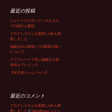
最近の投稿
ニュートラルサハクィエルエル
フの紹介と解説
ブログシステムを更新しURLも変
更しました
遊戯王OCG環境とTCG環境の違い
について
クリフォートで学ぶ遊戯王の基
本的なプレイング
【光天使シャムバーン】
最近のコメント
ブログシステムを更新しURLも変
更しました
に
WordPress コメン