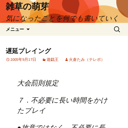
コ
雑草の萌芽
ン
気になったことを何でも書いていく
テ
ン
検
メニュー
ツ
索:
へ
ス
遅延プレイング
キ
ッ
2005年9月17日
遊戯王
火倉たみ（テレポ）
プ
大会罰則規定
７．不必要に長い時間をかけ
たプレイ
●故意ではなく、不必要に長