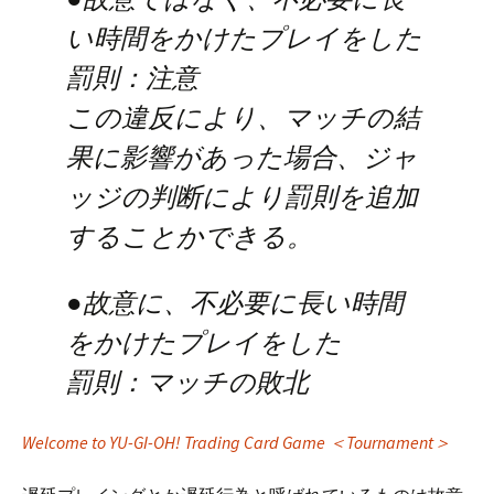
い時間をかけたプレイをした
罰則：注意
この違反により、マッチの結
果に影響があった場合、ジャ
ッジの判断により罰則を追加
することかできる。
●故意に、不必要に長い時間
をかけたプレイをした
罰則：マッチの敗北
Welcome to YU-GI-OH! Trading Card Game ＜Tournament＞