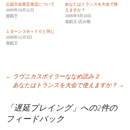
公認大会規定改定について
あなたはトランスを大会で使
2005年10月21日
えますか？
遊戯王
2005年9月18日
遊戯王-読み物
１ターン３分＝ＹＯと同じ
2005年11月3日
遊戯王
投
←
ラヴニカスポイラーななめ読み２
あなたはトランスを大会で使えますか？
→
稿
「
遅延プレイング
」への2件の
ナ
フィードバック