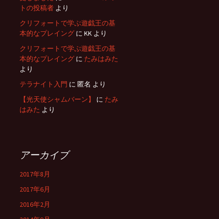
トの投稿者
より
クリフォートで学ぶ遊戯王の基
本的なプレイング
に
KK
より
クリフォートで学ぶ遊戯王の基
本的なプレイング
に
たみはみた
より
テラナイト入門
に
匿名
より
【光天使シャムバーン】
に
たみ
はみた
より
アーカイブ
2017年8月
2017年6月
2016年2月