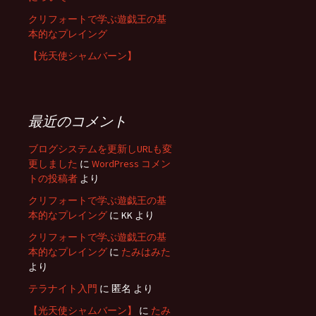
ョ
クリフォートで学ぶ遊戯王の基
本的なプレイング
ン
【光天使シャムバーン】
最近のコメント
ブログシステムを更新しURLも変
更しました
に
WordPress コメン
トの投稿者
より
クリフォートで学ぶ遊戯王の基
本的なプレイング
に
KK
より
クリフォートで学ぶ遊戯王の基
本的なプレイング
に
たみはみた
より
テラナイト入門
に
匿名
より
【光天使シャムバーン】
に
たみ