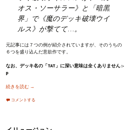
オス・ソーサラー》と「暗黒
界」で《魔のデッキ破壊ウイ
ルス》が撃てて…。
元記事には７つの例が紹介されていますが、そのうちの
６つを盛り込んだ意欲作です。
なお、デッキ名の「TAT」に深い意味は全くありません :-
p
TAT
続きを読む
→
コメントする