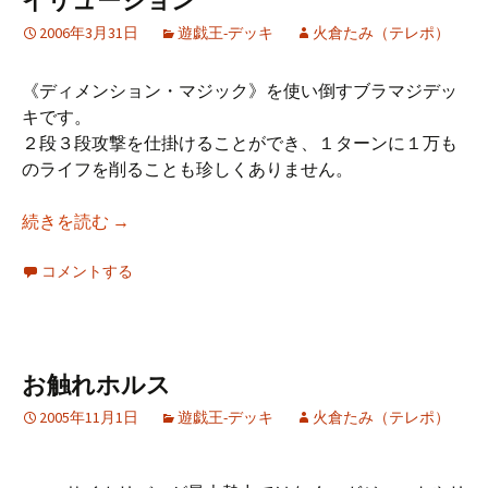
イリュージョン
2006年3月31日
遊戯王-デッキ
火倉たみ（テレポ）
《ディメンション・マジック》を使い倒すブラマジデッ
キです。
２段３段攻撃を仕掛けることができ、１ターンに１万も
のライフを削ることも珍しくありません。
イリュージョン
続きを読む
→
コメントする
お触れホルス
2005年11月1日
遊戯王-デッキ
火倉たみ（テレポ）