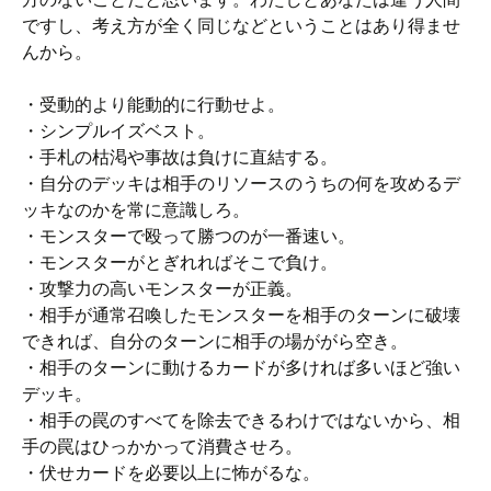
ですし、考え方が全く同じなどということはあり得ませ
んから。
・受動的より能動的に行動せよ。
・シンプルイズベスト。
・手札の枯渇や事故は負けに直結する。
・自分のデッキは相手のリソースのうちの何を攻めるデ
ッキなのかを常に意識しろ。
・モンスターで殴って勝つのが一番速い。
・モンスターがとぎれればそこで負け。
・攻撃力の高いモンスターが正義。
・相手が通常召喚したモンスターを相手のターンに破壊
できれば、自分のターンに相手の場ががら空き。
・相手のターンに動けるカードが多ければ多いほど強い
デッキ。
・相手の罠のすべてを除去できるわけではないから、相
手の罠はひっかかって消費させろ。
・伏せカードを必要以上に怖がるな。