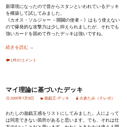
新環境になったので昔からスタンといわれているデッキ
を構築して試してみました。
《カオス・ソルジャー －開闢の使者－》はもう使えない
ので爆発的な攻撃力は少し抑えられましたが、それでも
強いカードを固めて作ったデッキは強いですね。
新環境雑感
続きを読む
→
1件のコメント
マイ理論に基づいたデッキ
2005年7月9日
遊戯王-デッキ
火倉たみ（テレポ）
わたしの遊戯王感をリストにしてみました。人によって
は同意できない箇所があると思います。でも、それは仕
方のないことだと思います。わたしとあなたは違う人間