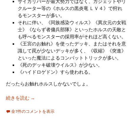
サイカリバーが最大勢力ではなく、ガジェットやリ
クルーター等の《ホルスの黒炎竜 ＬＶ４》で狩れ
るモンスターが多い。
それに伴い、《同族感染ウィルス》《異次元の女戦
士》《ならず者傭兵部隊》といったホルスの天敵と
も呼べるモンスターの採用率がそれほど高くない。
《王宮のお触れ》を使ったデッキ、またはそれを意
識して罠が少ないデッキが多く、《収縮》《突進》
といった魔法によるコンバットトリックが多い。
《死のデッキ破壊ウイルス》が少ない。
《ハイドロゲドン》すら使われる。
だったらお触れホルスしかないでしょ。
お触れホルス
続きを読む
→
全7件のコメントを表示