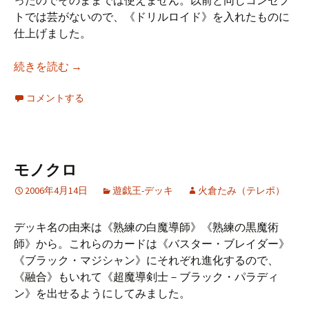
ったのでそのままでは使えません。以前と同じコンセプ
トでは芸がないので、《ドリルロイド》を入れたものに
仕上げました。
お触れホルス
続きを読む
→
コメントする
モノクロ
2006年4月14日
遊戯王-デッキ
火倉たみ（テレポ）
デッキ名の由来は《熟練の白魔導師》《熟練の黒魔術
師》から。これらのカードは《バスター・ブレイダー》
《ブラック・マジシャン》にそれぞれ進化するので、
《融合》もいれて《超魔導剣士－ブラック・パラディ
ン》を出せるようにしてみました。