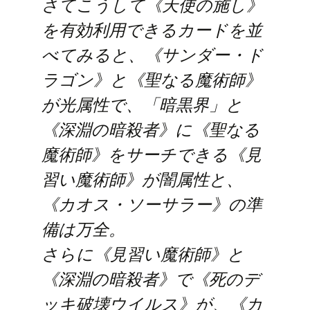
さてこうして《天使の施し》
を有効利用できるカードを並
べてみると、《サンダー・ド
ラゴン》と《聖なる魔術師》
が光属性で、「暗黒界」と
《深淵の暗殺者》に《聖なる
魔術師》をサーチできる《見
習い魔術師》が闇属性と、
《カオス・ソーサラー》の準
備は万全。
さらに《見習い魔術師》と
《深淵の暗殺者》で《死のデ
ッキ破壊ウイルス》が、《カ