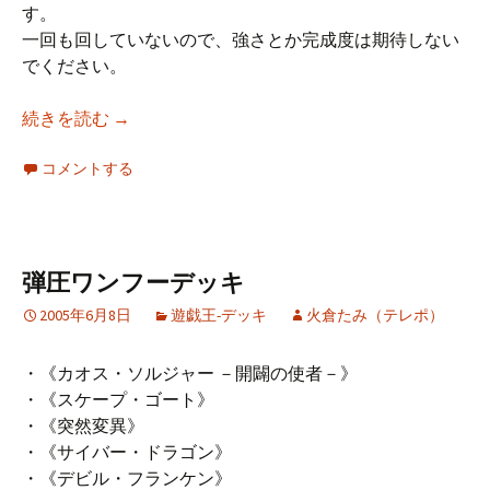
す。
一回も回していないので、強さとか完成度は期待しない
でください。
ネタがないときはデッキをでっち上げてしのぎ
続きを読む
→
コメントする
弾圧ワンフーデッキ
2005年6月8日
遊戯王-デッキ
火倉たみ（テレポ）
・《カオス・ソルジャー －開闢の使者－》
・《スケープ・ゴート》
・《突然変異》
・《サイバー・ドラゴン》
・《デビル・フランケン》