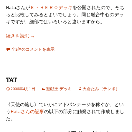
Hataさんが
Ｅ・ＨＥＲＯデッキ
を公開されたので、そち
らと比較してみるとよいでしょう。同じ融合中心のデッ
キですが、細部ではいろいろと違いますから。
モノクロ
続きを読む
→
全2件のコメントを表示
TAT
2006年4月1日
遊戯王-デッキ
火倉たみ（テレポ）
《天使の施し》でいかにアドバンテージを稼ぐか、とい
う
Hataさんの記事
の以下の部分に触発されて作成しまし
た。