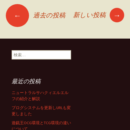
投
→
←
新しい投稿
過去の投稿
稿
ナ
検
索:
ビ
ゲ
最近の投稿
ニュートラルサハクィエルエル
ー
フの紹介と解説
ブログシステムを更新しURLも変
更しました
シ
遊戯王OCG環境とTCG環境の違い
について