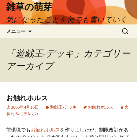
コ
雑草の萌芽
ン
気になったことを何でも書いていく
テ
ン
検
メニュー
ツ
索:
へ
ス
「遊戯王-デッキ」カテゴリー
キ
ッ
アーカイブ
プ
お触れホルス
2006年4月16日
遊戯王-デッキ
お触れホルス
火
倉たみ（テレポ）
前環境でも
お触れホルス
を作りましたが、制限改訂があ