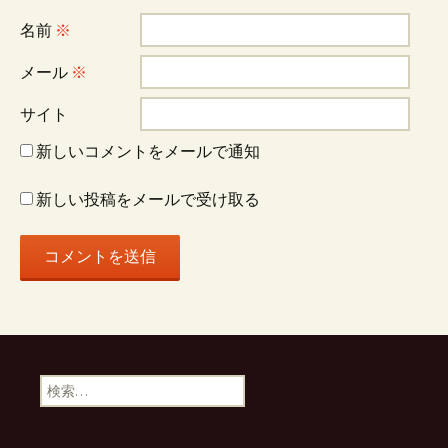
シ
名前
※
ョ
メール
※
サイト
ン
新しいコメントをメールで通知
新しい投稿をメールで受け取る
検
索: