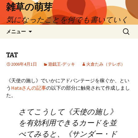
コ
雑草の萌芽
ン
気になったことを何でも書いていく
テ
ン
検
メニュー
ツ
索:
へ
ス
TAT
キ
ッ
2006年4月1日
遊戯王-デッキ
火倉たみ（テレポ）
プ
《天使の施し》でいかにアドバンテージを稼ぐか、とい
う
Hataさんの記事
の以下の部分に触発されて作成しまし
た。
さてこうして《天使の施し》
を有効利用できるカードを並
べてみると、《サンダー・ド