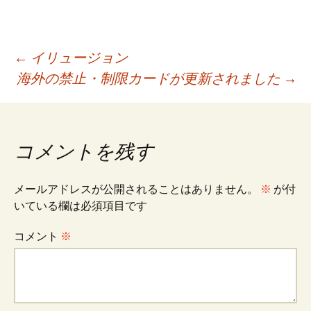
投
←
イリュージョン
海外の禁止・制限カードが更新されました
→
稿
ナ
コメントを残す
ビ
メールアドレスが公開されることはありません。
※
が付
いている欄は必須項目です
ゲ
コメント
※
ー