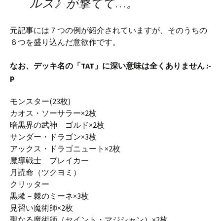
ルス》が撃てて…。
元記事には７つの例が紹介されていますが、そのうちの
６つを盛り込んだ意欲作です。
なお、デッキ名の「TAT」に深い意味は全くありません :-
p
モンスター(23枚)
カオス・ソーサラー×2枚
暗黒界の武神 ゴルド×2枚
サンダー・ドラゴン×3枚
アックス・ドラゴニュート×2枚
魔導戦士 ブレイカー
月読命（ツクヨミ）
クリッター
黒蠍－棘のミーネ×3枚
見習い魔術師×2枚
聖なる魔術師（セイント・マジシャン）×2枚