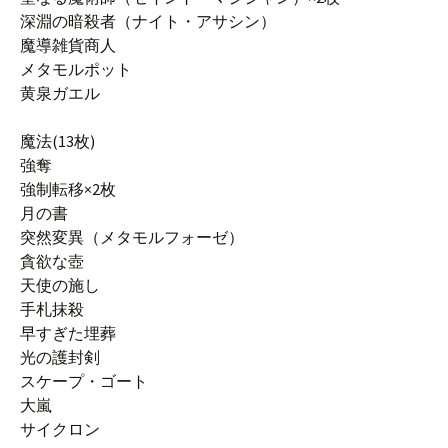
深淵の暗殺者（ナイト・アサシン）
魔導雑貨商人
メタモルポット
黄泉ガエル
魔法(13枚)
強奪
強制転移×2枚
月の書
突然変異（メタモルフォーゼ）
貪欲な壺
天使の施し
手札抹殺
早すぎた埋葬
光の護封剣
スケープ・ゴート
大嵐
サイクロン