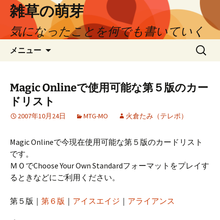
コ
雑草の萌芽
ン
気になったことを何でも書いていく
テ
ン
検
メニュー
ツ
索:
へ
ス
Magic Onlineで使用可能な第５版のカー
キ
ッ
ドリスト
プ
2007年10月24日
MTG-MO
火倉たみ（テレポ）
Magic Onlineで今現在使用可能な第５版のカードリスト
です。
ＭＯでChoose Your Own Standardフォーマットをプレイす
るときなどにご利用ください。
第５版｜
第６版
｜
アイスエイジ
｜
アライアンス