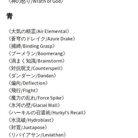
《神の怒り/Wrath of God》
青
《大気の精霊/Air Elemental》
《蒼穹のドレイク/Azure Drake》
《捕縛/Binding Grasp》
《ブーメラン/Boomerang》
《渦まく知識/Brainstorm》
《対抗呪文/Counterspell》
《ダンダーン/Dandan》
《偏向/Deflection》
《飛行/Flight》
《魔力の乱れ/Force Spike》
《氷河の壁/Glacial Wall》
《ハーキルの召還術/Hurkyl’s Recall》
《水流破/Hydroblast》
《対置/Juxtapose》
《リバイアサン/Leviathan》