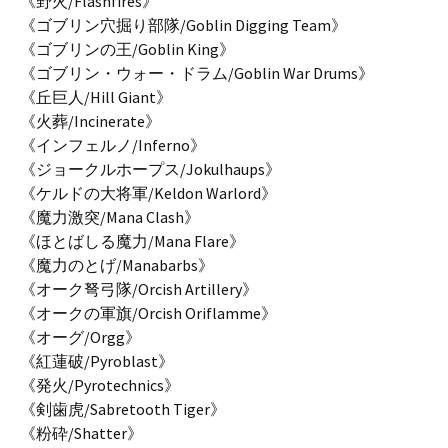
《野火/Flashfires》
《ゴブリン穴掘り部隊/Goblin Digging Team》
《ゴブリンの王/Goblin King》
《ゴブリン・ウォー・ドラム/Goblin War Drums》
《丘巨人/Hill Giant》
《火葬/Incinerate》
《インフェルノ/Inferno》
《ジョークルホープス/Jokulhaups》
《ケルドの大将軍/Keldon Warlord》
《魔力激突/Mana Clash》
《ほとばしる魔力/Mana Flare》
《魔力のとげ/Manabarbs》
《オーク弩弓隊/Orcish Artillery》
《オークの軍旗/Orcish Oriflamme》
《オーグ/Orgg》
《紅蓮破/Pyroblast》
《発火/Pyrotechnics》
《剣歯虎/Sabretooth Tiger》
《粉砕/Shatter》