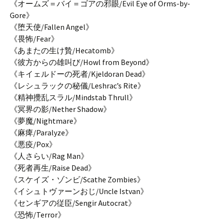
《オームズ＝バイ＝ゴアの邪眼/Evil Eye of Orms-by-
Gore》
《堕天使/Fallen Angel》
《畏怖/Fear》
《あまたの生け贄/Hecatomb》
《彼方からの雄叫び/Howl from Beyond》
《キイェルドーの死者/Kjeldoran Dead》
《レシュラックの秘儀/Leshrac’s Rite》
《精神攪乱スラル/Mindstab Thrull》
《冥界の影/Nether Shadow》
《夢魔/Nightmare》
《麻痺/Paralyze》
《悪疫/Pox》
《人さらい/Rag Man》
《死者再生/Raise Dead》
《スケイズ・ゾンビ/Scathe Zombies》
《イシュトヴァーンおじ/Uncle Istvan》
《センギアの従臣/Sengir Autocrat》
《恐怖/Terror》