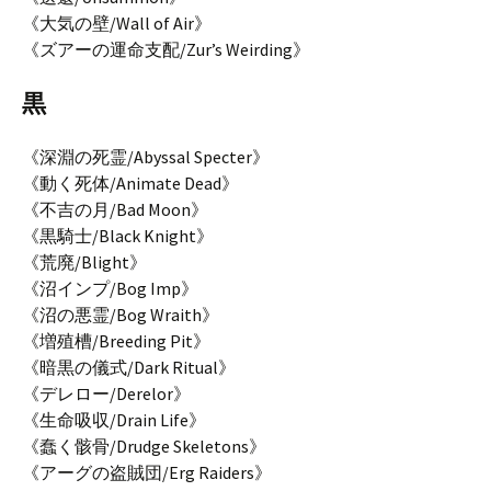
《大気の壁/Wall of Air》
《ズアーの運命支配/Zur’s Weirding》
黒
《深淵の死霊/Abyssal Specter》
《動く死体/Animate Dead》
《不吉の月/Bad Moon》
《黒騎士/Black Knight》
《荒廃/Blight》
《沼インプ/Bog Imp》
《沼の悪霊/Bog Wraith》
《増殖槽/Breeding Pit》
《暗黒の儀式/Dark Ritual》
《デレロー/Derelor》
《生命吸収/Drain Life》
《蠢く骸骨/Drudge Skeletons》
《アーグの盗賊団/Erg Raiders》