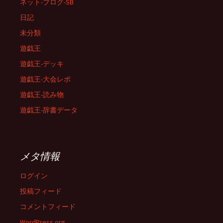
ネット-ブログ-SB
日記
未分類
遊戯王
遊戯王-デッキ
遊戯王-大会レポ
遊戯王-読み物
遊戯王-辞書データ
メタ情報
ログイン
投稿フィード
コメントフィード
WordPress.org