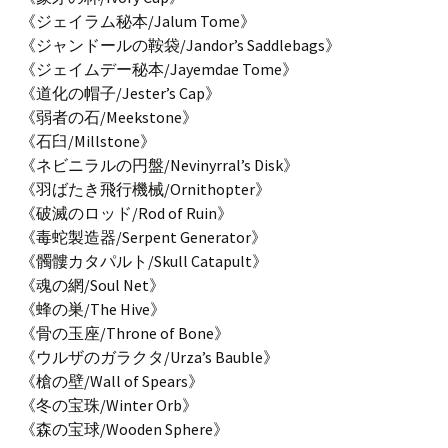
《ジェイラム秘本/Jalum Tome》
《ジャンドールの鞍袋/Jandor’s Saddlebags》
《ジェイムデー秘本/Jayemdae Tome》
《道化の帽子/Jester’s Cap》
《弱者の石/Meekstone》
《石臼/Millstone》
《ネビニラルの円盤/Nevinyrral’s Disk》
《羽ばたき飛行機械/Ornithopter》
《破滅のロッド/Rod of Ruin》
《毒蛇製造器/Serpent Generator》
《髑髏カタパルト/Skull Catapult》
《魂の網/Soul Net》
《蜂の巣/The Hive》
《骨の玉座/Throne of Bone》
《ウルザのガラクタ/Urza’s Bauble》
《槍の壁/Wall of Spears》
《冬の宝珠/Winter Orb》
《森の宝球/Wooden Sphere》