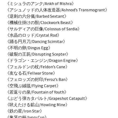
《ミシュラのアンク/Ankh of Mishra》
《アシュノッドの人体改造器/Ashnod’s Transmogrant》
《逆刺の六分儀/Barbed Sextant》
《機械仕掛けの獣/Clockwork Beast》
《サルディアの巨像/Colossus of Sardia》
《水晶のロッド/Crystal Rod》
《踊る円月刀/Dancing Scimitar》
《不明の卵/Dingus Egg》
《破裂の王笏/Disrupting Scepter》
《ドラゴン・エンジン/Dragon Engine》
《フェルドンの杖/Feldon’s Cane》
《友なる石/Fellwar Stone》
《フェロッズの封印/Feroz’s Ban》
《空飛ぶ絨毯/Flying Carpet》
《若返りの泉/Fountain of Youth》
《ぶどう弾カタパルト/Grapeshot Catapult》
《吠えたける鉱山/Howling Mine》
《鉄の星/Iron Star》
《象牙の杯/Ivory Cup》