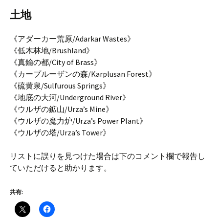
土地
《アダーカー荒原/Adarkar Wastes》
《低木林地/Brushland》
《真鍮の都/City of Brass》
《カープルーザンの森/Karplusan Forest》
《硫黄泉/Sulfurous Springs》
《地底の大河/Underground River》
《ウルザの鉱山/Urza’s Mine》
《ウルザの魔力炉/Urza’s Power Plant》
《ウルザの塔/Urza’s Tower》
リストに誤りを見つけた場合は下のコメント欄で報告し
ていただけると助かります。
共有: