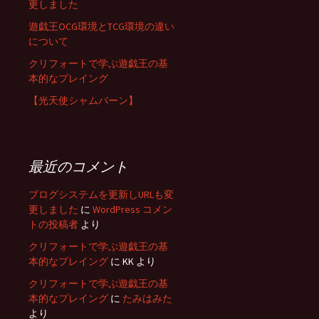
更しました
遊戯王OCG環境とTCG環境の違い
について
クリフォートで学ぶ遊戯王の基
本的なプレイング
【光天使シャムバーン】
最近のコメント
ブログシステムを更新しURLも変
更しました
に
WordPress コメン
トの投稿者
より
クリフォートで学ぶ遊戯王の基
本的なプレイング
に
KK
より
クリフォートで学ぶ遊戯王の基
本的なプレイング
に
たみはみた
より