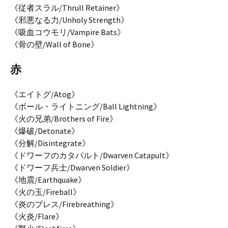
《従者スラル/Thrull Retainer》
《邪悪なる力/Unholy Strength》
《吸血コウモリ/Vampire Bats》
《骨の壁/Wall of Bone》
赤
《エイトグ/Atog》
《ボール・ライトニング/Ball Lightning》
《火の兄弟/Brothers of Fire》
《爆破/Detonate》
《分解/Disintegrate》
《ドワーフのカタパルト/Dwarven Catapult》
《ドワーフ兵士/Dwarven Soldier》
《地震/Earthquake》
《火の玉/Fireball》
《炎のブレス/Firebreathing》
《火炎/Flare》