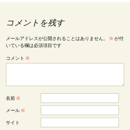
ナ
コメントを残す
ビ
メールアドレスが公開されることはありません。
※
が付
いている欄は必須項目です
ゲ
コメント
※
ー
シ
名前
※
ョ
メール
※
ン
サイト