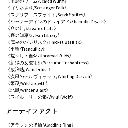
《甲鱗のワーム/Scaled Wurm》
《ゴミあさり/Scavenger Folk》
《スクリブ・スプライト/Scryb Sprites》
《シャノーディンのドライアド/Shanodin Dryads》
《命の川/Stream of Life》
《森の知恵/Sylvan Library》
《茂みのバジリスク/Thicket Basilisk》
《平穏/Tranquility》
《荒々しき自然/Untamed Wilds》
《新緑の女魔術師/Verduran Enchantress》
《放浪熱/Wanderlust》
《疾風のデルヴィッシュ/Whirling Dervish》
《繁茂/Wild Growth》
《北風/Winter Blast》
《ワイルーリーの狼/Wyluli Wolf》
アーティファクト
《アラジンの指輪/Aladdin’s Ring》