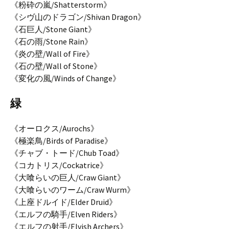
《粉砕の嵐/Shatterstorm》
《シヴ山のドラゴン/Shivan Dragon》
《石巨人/Stone Giant》
《石の雨/Stone Rain》
《炎の壁/Wall of Fire》
《石の壁/Wall of Stone》
《変化の風/Winds of Change》
緑
《オーロクス/Aurochs》
《極楽鳥/Birds of Paradise》
《チャブ・トード/Chub Toad》
《コカトリス/Cockatrice》
《大喰らいの巨人/Craw Giant》
《大喰らいのワーム/Craw Wurm》
《上座ドルイド/Elder Druid》
《エルフの騎手/Elven Riders》
《エルフの射手/Elvish Archers》