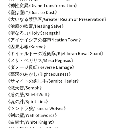
《神性変異/Divine Transformation》
《塵は塵に/Dust to Dust》
《大いなる禁猟区/Greater Realm of Preservation》
《治癒の軟膏/Healing Salve》
《聖なる力/Holy Strength》
《アイケイシアの都市/Icatian Town》
《因果応報/Karma》
《キイェルドーの近衛隊/Kjeldoran Royal Guard》
《メサ・ペガサス/Mesa Pegasus》
《ダメージ反転/Reverse Damage》
《高潔のあかし/Righteousness》
《サマイトの癒し手/Samite Healer》
《熾天使/Seraph》
《盾の壁/Shield Wall》
《魂の絆/Spirit Link》
《ツンドラ狼/Tundra Wolves》
《剣の壁/Wall of Swords》
《白騎士/White Knight》