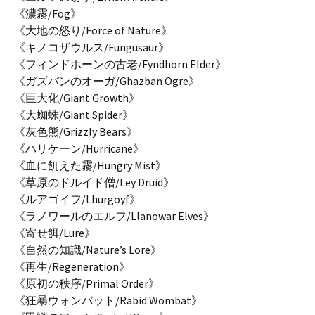
《濃霧/Fog》
《大地の怒り/Force of Nature》
《キノコザウルス/Fungusaur》
《フィンドホーンの古老/Fyndhorn Elder》
《ガズバンのオーガ/Ghazban Ogre》
《巨大化/Giant Growth》
《大蜘蛛/Giant Spider》
《灰色熊/Grizzly Bears》
《ハリケーン/Hurricane》
《血に飢えた霧/Hungry Mist》
《草原のドルイド僧/Ley Druid》
《ルアゴイフ/Lhurgoyf》
《ラノワールのエルフ/Llanowar Elves》
《寄せ餌/Lure》
《自然の知識/Nature’s Lore》
《再生/Regeneration》
《原初の秩序/Primal Order》
《狂暴ウォンバット/Rabid Wombat》