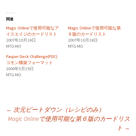
関連
Magic Onlineで使用可能なア
Magic Onlineで使用可能な第
イスエイジのカードリスト
６版のカードリスト
2007年10月24日
2007年10月24日
MTG-MO
MTG-MO
Pauper Deck Challenge(PDC)
コモン構築フォーマット
2006年5月19日
MTG-MO
投
←
次元ビートダウン（レシピのみ）
Magic Onlineで使用可能な第６版のカードリス
ト
→
稿