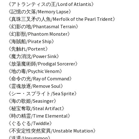
《アトランティスの王/Lord of Atlantis》
《記憶の欠落/Memory Lapse》
《真珠三叉矛の人魚/Merfolk of the Pearl Trident》
《幻影の地/Phantasmal Terrain》
《幻影獣/Phantom Monster》
《海賊船/Pirate Ship》
《先触れ/Portent》
《魔力消沈/Power Sink》
《放蕩魔術師/Prodigal Sorcerer》
《地の毒/Psychic Venom》
《命令の光/Ray of Command》
《霊魂放逐/Remove Soul》
《シー・スプライト/Sea Sprite》
《海の歌姫/Seasinger》
《秘宝奪取/Steal Artifact》
《時の精霊/Time Elemental》
《ぐるぐる/Twiddle》
《不安定性突然変異/Unstable Mutation》
《送還/Unsummon》