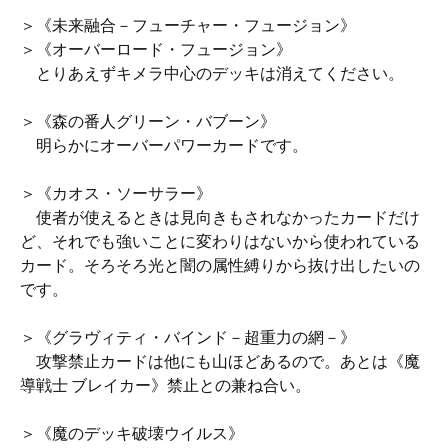
＞《未来融合－フューチャー・フュージョン》
＞《オーバーロード・フュージョン》
とりあえずキメラ中心のデッキは消えてください。
＞《森の番人グリーン・バブーン》
明らかにオーバーパワーカードです。
＞《カオス・ソーサラー》
使者が使えるときは見向きもされなかったカードだけ
ど、それでも強いことに変わりはないから使われている
カード。そろそろ光と闇の属性縛りから抜け出したいの
です。
＞《グラヴィティ・バインド－超重力の網－》
攻撃禁止カードは他にも山ほどあるので。あとは《魔
導戦士 ブレイカー》禁止との兼ね合い。
＞《魔のデッキ破壊ウイルス》