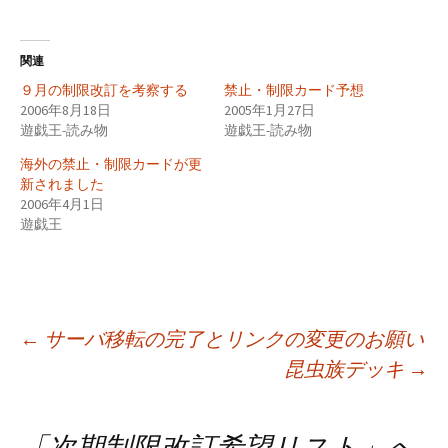
関連
９月の制限改訂を考察する
禁止・制限カード予想
2006年8月18日
2005年1月27日
遊戯王-読み物
遊戯王-読み物
海外の禁止・制限カードが更
新されました
2006年4月1日
遊戯王
投
←
サーバ移転の完了とリンクの変更のお願い
昆虫族デッキ
→
稿
「
次期制限改訂希望リスト
」へ