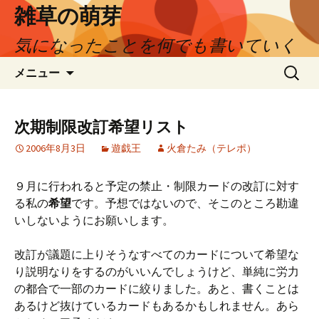
コ
雑草の萌芽
ン
気になったことを何でも書いていく
テ
ン
検
メニュー
ツ
索:
へ
ス
次期制限改訂希望リスト
キ
ッ
2006年8月3日
遊戯王
火倉たみ（テレポ）
プ
９月に行われると予定の禁止・制限カードの改訂に対す
る私の
希望
です。予想ではないので、そこのところ勘違
いしないようにお願いします。
改訂が議題に上りそうなすべてのカードについて希望な
り説明なりをするのがいいんでしょうけど、単純に労力
の都合で一部のカードに絞りました。あと、書くことは
あるけど抜けているカードもあるかもしれません。あら