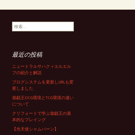
検
索:
最近の投稿
ニュートラルサハクィエルエル
フの紹介と解説
ブログシステムを更新しURLも変
更しました
遊戯王OCG環境とTCG環境の違い
について
クリフォートで学ぶ遊戯王の基
本的なプレイング
【光天使シャムバーン】