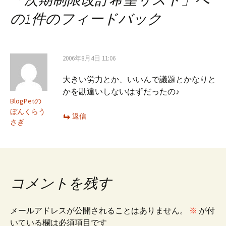
ナ
の1件のフィードバック
ビ
2006年8月4日 11:06
ゲ
大きい労力とか、いいんで議題とかなりと
かを勘違いしないはずだったの♪
ー
BlogPetの
ぼんくらう
返信
さぎ
シ
ョ
コメントを残す
ン
メールアドレスが公開されることはありません。
※
が付
いている欄は必須項目です