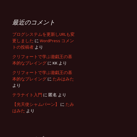
最近のコメント
ブログシステムを更新しURLも変
更しました
に
WordPress コメン
トの投稿者
より
クリフォートで学ぶ遊戯王の基
本的なプレイング
に
KK
より
クリフォートで学ぶ遊戯王の基
本的なプレイング
に
たみはみた
より
テラナイト入門
に
匿名
より
【光天使シャムバーン】
に
たみ
はみた
より