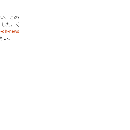
伴い、この
ました。そ
gi-oh-news
さい。