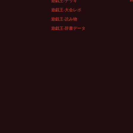
W
遊戯王-デッキ
遊戯王-大会レポ
遊戯王-読み物
遊戯王-辞書データ