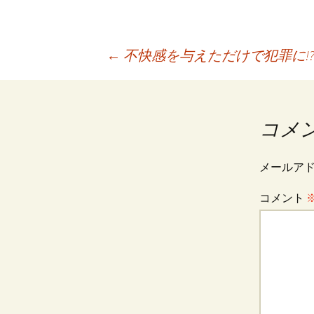
投
←
不快感を与えただけで犯罪に!
稿
コメ
ナ
メールア
ビ
コメント
ゲ
ー