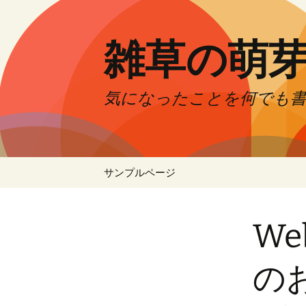
コ
ン
テ
雑草の萌
ン
ツ
へ
気になったことを何でも
ス
キ
ッ
プ
サンプルページ
W
の