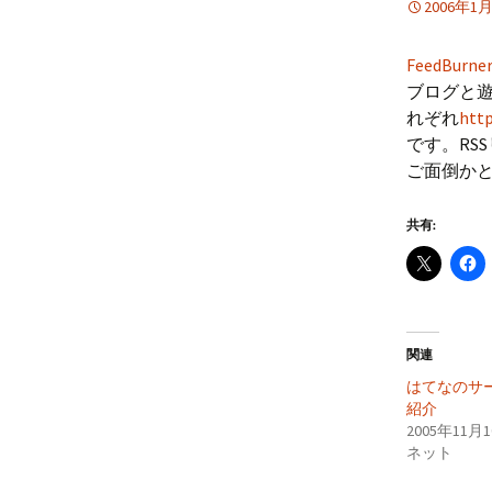
2006年1
FeedBurne
ブログと遊
れぞれ
http
です。RS
ご面倒か
共有:
関連
はてなのサ
紹介
2005年11月
ネット