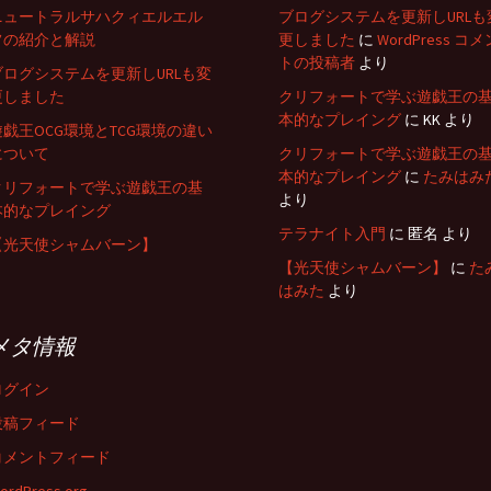
ニュートラルサハクィエルエル
ブログシステムを更新しURLも
フの紹介と解説
更しました
に
WordPress コメ
トの投稿者
より
ブログシステムを更新しURLも変
更しました
クリフォートで学ぶ遊戯王の
本的なプレイング
に
KK
より
遊戯王OCG環境とTCG環境の違い
について
クリフォートで学ぶ遊戯王の
本的なプレイング
に
たみはみ
クリフォートで学ぶ遊戯王の基
より
本的なプレイング
テラナイト入門
に
匿名
より
【光天使シャムバーン】
【光天使シャムバーン】
に
た
はみた
より
メタ情報
ログイン
投稿フィード
コメントフィード