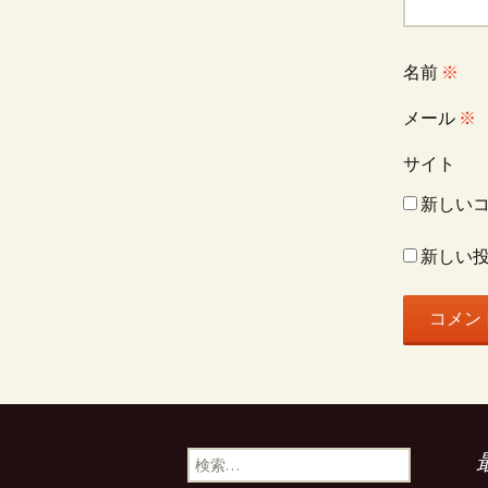
シ
ョ
名前
※
メール
※
ン
サイト
新しい
新しい
検
索: