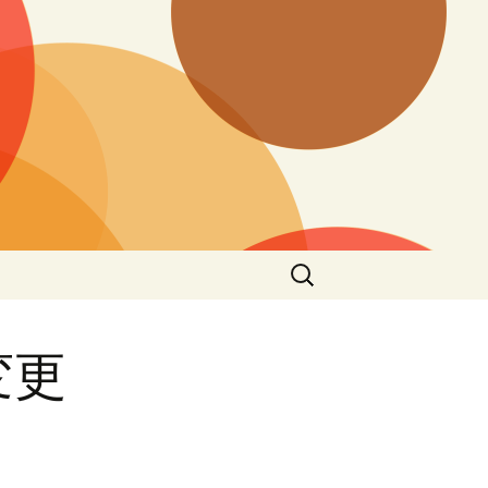
検
索:
変更