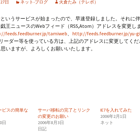
月27日
ネット-ブログ
火倉たみ（テレポ）
r
というサービスが始まったので、早速登録しました。それに
戯王ニュースのWebフィード（RSS,Atom）アドレスを変更し
://feeds.feedburner.jp/tamiweb
、
http://feeds.feedburner.jp/yu-
Sリーダー等を使っている方は、上記のアドレスに変更してくだ
と思いますが、よろしくお願いいたします。
ービスの簡単な
サーバ移転の完了とリンク
IE7を入れてみた
の変更のお願い
2006年2月1日
10日
2006年8月3日
ネット
日記