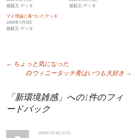
遊戯王-デッキ
遊戯王-デッキ
マイ理論に基づいたデッキ
2005年7月9日
遊戯王-デッキ
投
←
ちょっと気になった
白ウィニータッチ青はいつも大好き
→
稿
「
新環境雑感
」への1件のフィ
ナ
ードバック
ビ
2005年9月4日 03:55