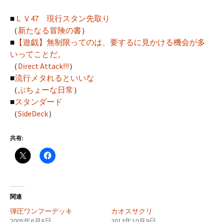
■
ＬＶ47 現行スタン先取り
（
新たなる冒険の書
）
■
【遊戯】無制限ってのは、要するに見かける機会が多
いってことだ。
（
Direct Attack!!!
）
■
流行メタれるといいな
（
ぶちょーな日常
）
■
スタンダード
（
SideDeck
）
共有:
関連
弾圧ワンフーデッキ
カオスサクリ
2005年6月8日
2013年10月9日