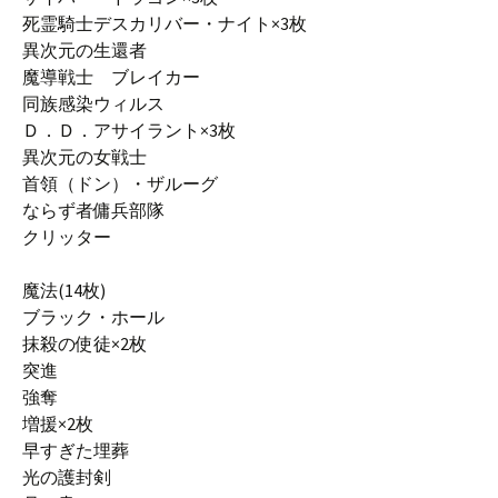
死霊騎士デスカリバー・ナイト×3枚
異次元の生還者
魔導戦士 ブレイカー
同族感染ウィルス
Ｄ．Ｄ．アサイラント×3枚
異次元の女戦士
首領（ドン）・ザルーグ
ならず者傭兵部隊
クリッター
魔法(14枚)
ブラック・ホール
抹殺の使徒×2枚
突進
強奪
増援×2枚
早すぎた埋葬
光の護封剣