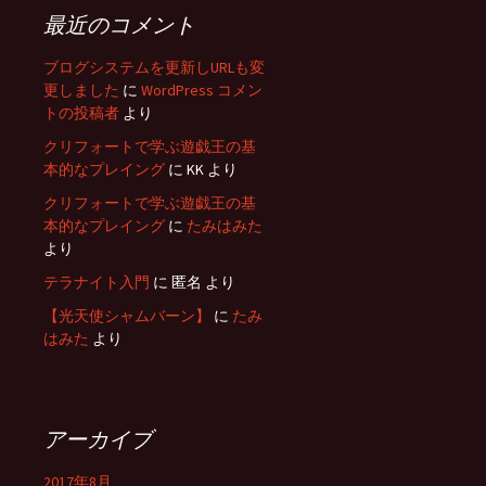
最近のコメント
ブログシステムを更新しURLも変
更しました
に
WordPress コメン
トの投稿者
より
クリフォートで学ぶ遊戯王の基
本的なプレイング
に
KK
より
クリフォートで学ぶ遊戯王の基
本的なプレイング
に
たみはみた
より
テラナイト入門
に
匿名
より
【光天使シャムバーン】
に
たみ
はみた
より
アーカイブ
2017年8月