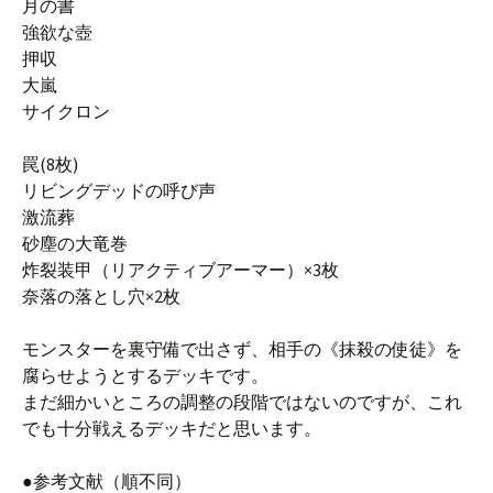
月の書
強欲な壺
押収
大嵐
サイクロン
罠(8枚)
リビングデッドの呼び声
激流葬
砂塵の大竜巻
炸裂装甲（リアクティブアーマー）×3枚
奈落の落とし穴×2枚
モンスターを裏守備で出さず、相手の《抹殺の使徒》を
腐らせようとするデッキです。
まだ細かいところの調整の段階ではないのですが、これ
でも十分戦えるデッキだと思います。
●参考文献（順不同）