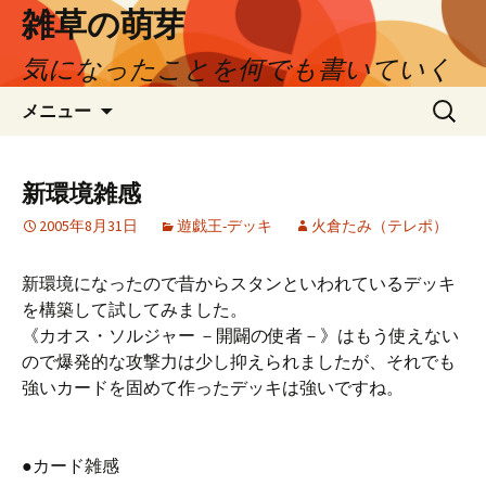
コ
雑草の萌芽
ン
気になったことを何でも書いていく
テ
ン
検
メニュー
ツ
索:
へ
ス
新環境雑感
キ
ッ
2005年8月31日
遊戯王-デッキ
火倉たみ（テレポ）
プ
新環境になったので昔からスタンといわれているデッキ
を構築して試してみました。
《カオス・ソルジャー －開闢の使者－》はもう使えない
ので爆発的な攻撃力は少し抑えられましたが、それでも
強いカードを固めて作ったデッキは強いですね。
●カード雑感