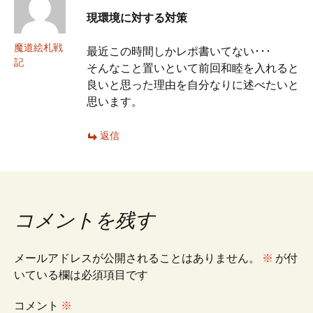
ゲ
現環境に対する対策
ー
魔道絵札戦
最近この時間しかレポ書いてない･･･
記
そんなこと置いといて前回和睦を入れると
良いと思った理由を自分なりに述べたいと
シ
思います。
ョ
返信
ン
コメントを残す
メールアドレスが公開されることはありません。
※
が付
いている欄は必須項目です
コメント
※