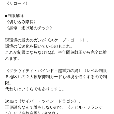
《リロード》
■制限解除
《切り込み隊長》
《黒蠍－逃げ足のチック》
現環境の最大のガンが《スケープ・ゴート》。
環境の低速化を招いているのもこれ。
これが制限にならなければ、半年間遊戯王から完全に離
れます。
《グラヴィティ・バインド－超重力の網》《レベル制限
Ｂ地区》の２大攻撃抑制カードも環境を遅くするので制
限。
代わりはいくらでもありますし。
次点は《サイバー・ツイン・ドラゴン》。
正規融合なんて誰もしないので、《デビル・フランケ
ン》と《突然変異》がやばい。