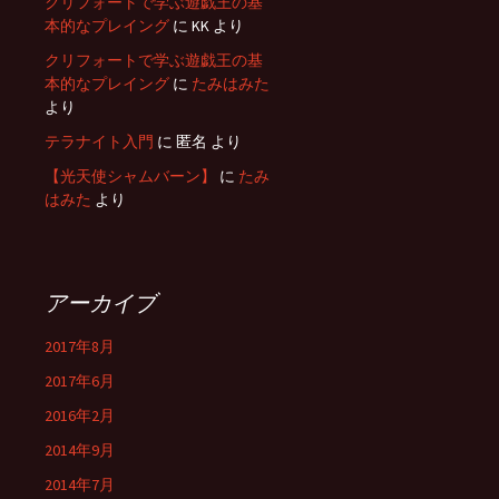
クリフォートで学ぶ遊戯王の基
本的なプレイング
に
KK
より
クリフォートで学ぶ遊戯王の基
本的なプレイング
に
たみはみた
より
テラナイト入門
に
匿名
より
【光天使シャムバーン】
に
たみ
はみた
より
アーカイブ
2017年8月
2017年6月
2016年2月
2014年9月
2014年7月