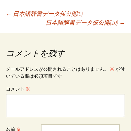
投
←
日本語辞書データ仮公開(9)
日本語辞書データ仮公開(10)
→
稿
ナ
コメントを残す
ビ
メールアドレスが公開されることはありません。
※
が付
いている欄は必須項目です
ゲ
コメント
※
ー
シ
名前
※