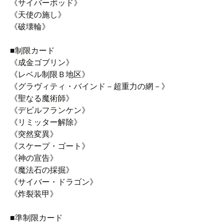
《サイバーポッド》
《天使の施し》
《破壊輪》
■制限カード
《成金ゴブリン》
《レベル制限Ｂ地区》
《グラヴィティ・バインド－超重力の網－》
《聖なる魔術師》
《デビルフランケン》
《リミッター解除》
《突然変異》
《スケープ・ゴート》
《神の宣告》
《魔法石の採掘》
《サイバー・ドラゴン》
《炸裂装甲》
■準制限カード