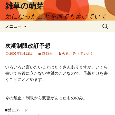
コ
雑草の萌芽
ン
気になったことを何でも書いていく
テ
ン
検
メニュー
ツ
索:
へ
ス
次期制限改訂予想
キ
ッ
2005年8月12日
遊戯王
火倉たみ（テレポ）
プ
いろいろと言いたいことはたくさんありますが、いくら
書いても役に立たない性質のことなので、予想だけを書
くことにとどめます。
今の禁止・制限から変更があったもののみ。
■禁止カード