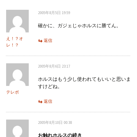
ビ
2005年8月5日 19:59
確かに、ガジェじゃホルスに勝てん。
ゲ
え！？オ
返信
レ！？
ー
シ
2005年8月6日 23:17
ホルスはもう少し使われてもいいと思いま
ョ
すけどね。
テレポ
返信
ン
2005年8月10日 00:38
お触れホルスの続き