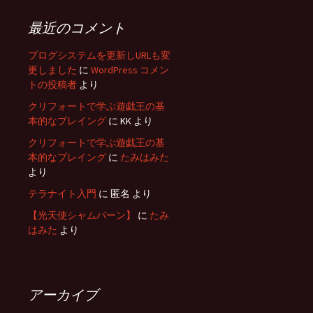
最近のコメント
ブログシステムを更新しURLも変
更しました
に
WordPress コメン
トの投稿者
より
クリフォートで学ぶ遊戯王の基
本的なプレイング
に
KK
より
クリフォートで学ぶ遊戯王の基
本的なプレイング
に
たみはみた
より
テラナイト入門
に
匿名
より
【光天使シャムバーン】
に
たみ
はみた
より
アーカイブ