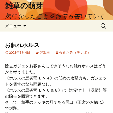
コ
雑草の萌芽
ン
気になったことを何でも書いていく
テ
ン
検
メニュー
ツ
索:
へ
ス
お触れホルス
キ
ッ
2005年8月4日
遊戯王
火倉たみ（テレポ）
プ
除去ガジェをお客さんにできそうなお触れホルスはどう
かと考えました。
《ホルスの黒炎竜 ＬＶ４》の低めの攻撃力も、ガジェッ
トを倒すのなら問題なし。
《ホルスの黒炎竜 ＬＶ６＆８》は《地砕き》《収縮》等
の除去を回避できます。
そして、相手のデッキの肝である罠は《王宮のお触れ》
で封殺。