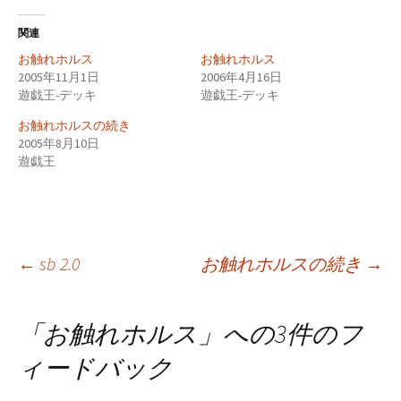
関連
お触れホルス
お触れホルス
2005年11月1日
2006年4月16日
遊戯王-デッキ
遊戯王-デッキ
お触れホルスの続き
2005年8月10日
遊戯王
投
←
sb 2.0
お触れホルスの続き
→
稿
「
お触れホルス
」への3件のフ
ィードバック
ナ