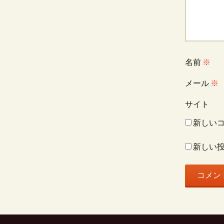
ー
シ
ョ
名前
※
メール
※
ン
サイト
新しい
新しい