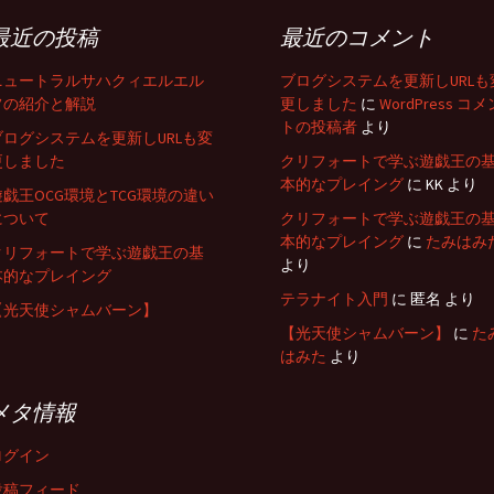
最近の投稿
最近のコメント
ニュートラルサハクィエルエル
ブログシステムを更新しURLも
フの紹介と解説
更しました
に
WordPress コメ
トの投稿者
より
ブログシステムを更新しURLも変
更しました
クリフォートで学ぶ遊戯王の
本的なプレイング
に
KK
より
遊戯王OCG環境とTCG環境の違い
について
クリフォートで学ぶ遊戯王の
本的なプレイング
に
たみはみ
クリフォートで学ぶ遊戯王の基
より
本的なプレイング
テラナイト入門
に
匿名
より
【光天使シャムバーン】
【光天使シャムバーン】
に
た
はみた
より
メタ情報
ログイン
投稿フィード