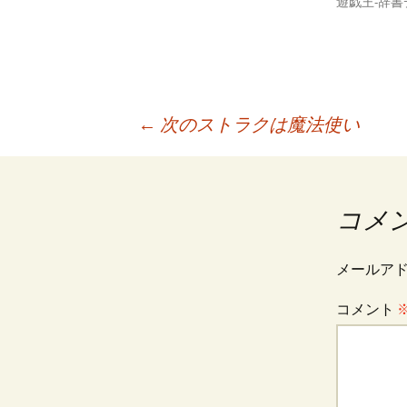
遊戯王-辞書
投
←
次のストラクは魔法使い
稿
コメ
ナ
メールア
ビ
コメント
ゲ