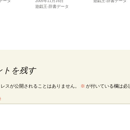
データ
2005年11月16日
遊戯王-辞書データ
遊戯王-辞書データ
ントを残す
ドレスが公開されることはありません。
※
が付いている欄は必
※