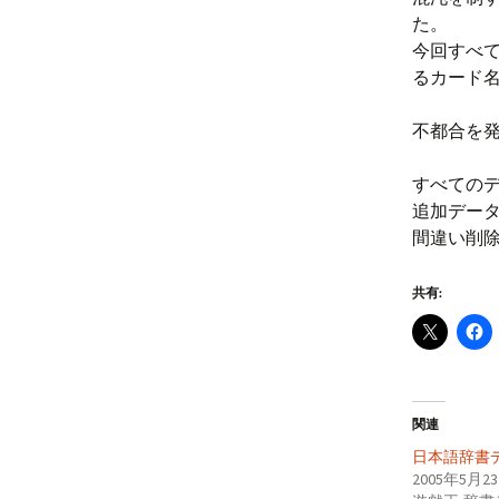
た。
今回すべ
るカード
不都合を
すべての
追加デー
間違い削
共有:
関連
日本語辞書デ
2005年5月2