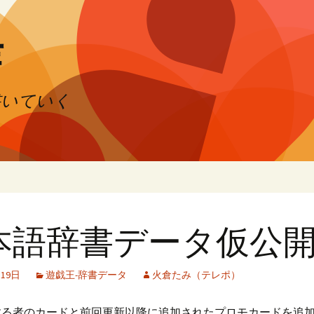
芽
書いていく
本語辞書データ仮公開(
月19日
遊戯王-辞書データ
火倉たみ（テレポ）
する者のカードと前回更新以降に追加されたプロモカードを追