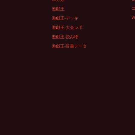
遊戯王
W
遊戯王-デッキ
遊戯王-大会レポ
遊戯王-読み物
遊戯王-辞書データ