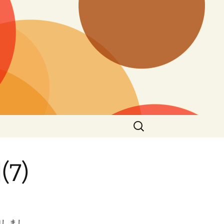
検
索:
7)
加しまし