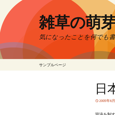
コ
ン
テ
雑草の萌
ン
ツ
へ
気になったことを何でも
ス
キ
ッ
プ
サンプルページ
日
2005年6
混沌を制