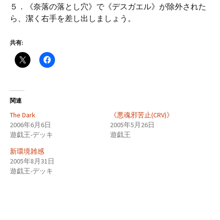
５．《奈落の落とし穴》で《デスガエル》が除外された
ら、潔く右手を差し出しましょう。
共有:
関連
The Dark
《悪魂邪苦止(CRV)》
2006年6月6日
2005年5月26日
遊戯王-デッキ
遊戯王
新環境雑感
2005年8月31日
遊戯王-デッキ