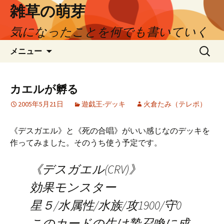
コ
雑草の萌芽
ン
気になったことを何でも書いていく
テ
ン
検
メニュー
ツ
索:
へ
ス
カエルが孵る
キ
ッ
2005年5月21日
遊戯王-デッキ
火倉たみ（テレポ）
プ
《デスガエル》と《死の合唱》がいい感じなのデッキを
作ってみました。そのうち使う予定です。
《デスガエル(CRV)》
効果モンスター
星５/水属性/水族/攻1900/守0
このカードの生け贄召喚に成