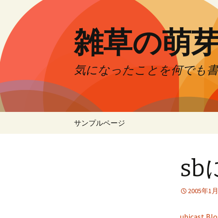
コ
ン
テ
雑草の萌
ン
ツ
へ
気になったことを何でも
ス
キ
ッ
プ
サンプルページ
sb
2005年1
ubicast Bl