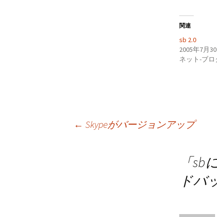
関連
sb 2.0
2005年7月3
ネット-ブログ
投
←
Skypeがバージョンアップ
稿
「
sbに
ドバ
ナ