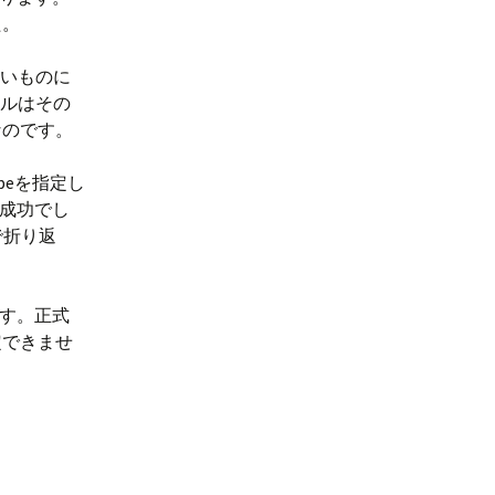
た。
いものに
ールはその
なのです。
ypeを指定し
果は成功でし
で折り返
ます。正式
定できませ