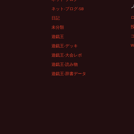
ネット-ブログ-SB
日記
未分類
遊戯王
W
遊戯王-デッキ
遊戯王-大会レポ
遊戯王-読み物
遊戯王-辞書データ