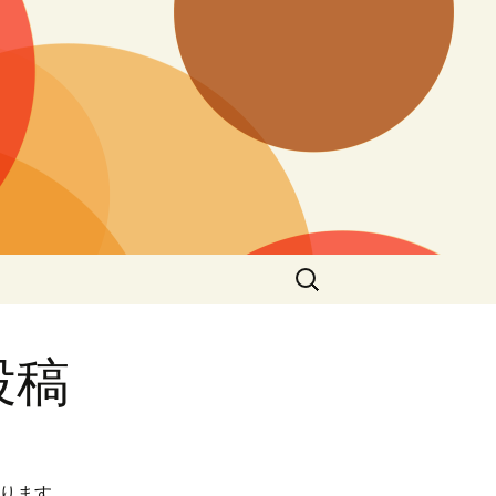
検
索:
で投稿
ります。