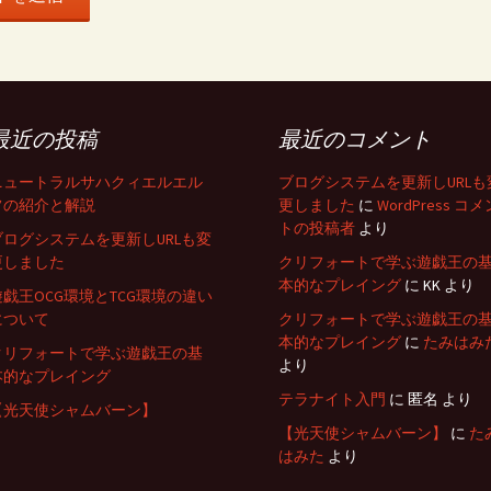
最近の投稿
最近のコメント
ニュートラルサハクィエルエル
ブログシステムを更新しURLも
フの紹介と解説
更しました
に
WordPress コメ
トの投稿者
より
ブログシステムを更新しURLも変
更しました
クリフォートで学ぶ遊戯王の
本的なプレイング
に
KK
より
遊戯王OCG環境とTCG環境の違い
について
クリフォートで学ぶ遊戯王の
本的なプレイング
に
たみはみ
クリフォートで学ぶ遊戯王の基
より
本的なプレイング
テラナイト入門
に
匿名
より
【光天使シャムバーン】
【光天使シャムバーン】
に
た
はみた
より