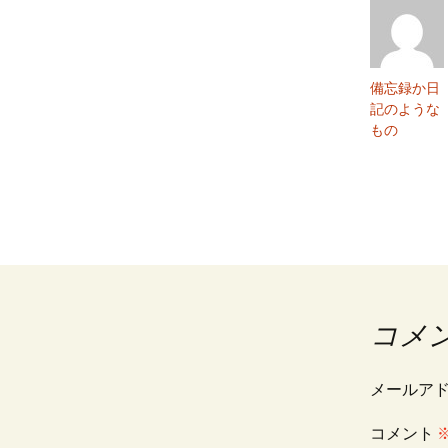
ビ
ゲ
備忘録か日
記のような
ー
もの
シ
ョ
ン
コメ
メールア
コメント