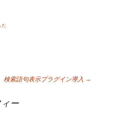
ました
検索語句表示プラグイン導入
→
フィー