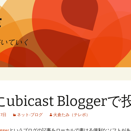
芽
書いていく
にubicast Blogger
月7日
ネット-ブログ
火倉たみ（テレポ）
ogger
というブログの記事をローカルで書ける便利なソフトがあ