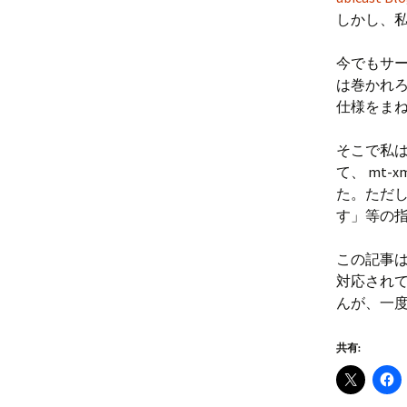
しかし、
今でもサー
は巻かれろ
仕様をま
そこで私は考
て、 mt-
た。ただし
す」等の
この記事は
対応され
んが、一
共有: