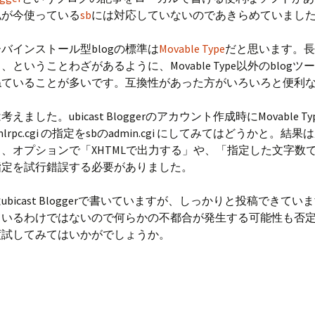
私が今使っている
sb
には対応していないのであきらめていまし
バインストール型blogの標準は
Movable Type
だと思います。長
、ということわざがあるように、Movable Type以外のblogツ
ねていることが多いです。互換性があった方がいろいろと便利
えました。ubicast Bloggerのアカウント作成時にMovable T
xmlrpc.cgi の指定をsbのadmin.cgi にしてみてはどうかと。結
、オプションで「XHTMLで出力する」や、「指定した文字数
指定を試行錯誤する必要がありました。
ubicast Bloggerで書いていますが、しっかりと投稿できてい
ているわけではないので何らかの不都合が発生する可能性も否
度試してみてはいかがでしょうか。