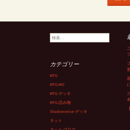
検
索:
カテゴリー
MTG
MTG-MO
MTG-デッキ
MTG-読み物
Shadowverse-デッキ
ネット
ネット-ブログ