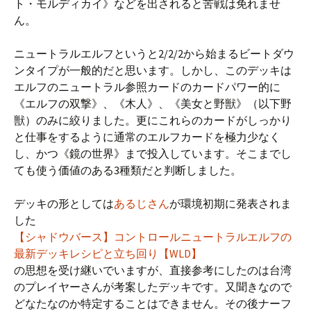
ト・モルディカイ》などを出されると苦戦は免れませ
ん。
ニュートラルエルフというと2/2/2から始まるビートダウ
ンタイプが一般的だと思います。しかし、このデッキは
エルフのニュートラル参照カードのカードパワー的に
《エルフの双撃》、《木人》、《美女と野獣》（以下野
獣）のみに絞りました。更にこれらのカードがしっかり
と仕事をするように通常のエルフカードを極力少なく
し、かつ《鏡の世界》まで投入しています。そこまでし
ても使う価値のある3種類だと判断しました。
デッキの形としては
あるじさん
が環境初期に発表されま
した
【シャドウバース】コントロールニュートラルエルフの
最新デッキレシピと立ち回り【WLD】
の思想を受け継いでいますが、直接参考にしたのは台湾
のプレイヤーさんが考案したデッキです。又聞きなので
どなたなのか特定することはできません。その後ナーフ