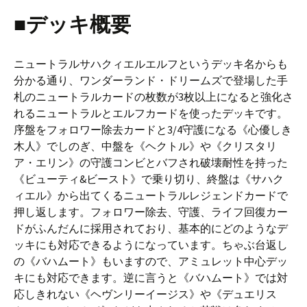
■デッキ概要
ニュートラルサハクィエルエルフというデッキ名からも
分かる通り、ワンダーランド・ドリームズで登場した手
札のニュートラルカードの枚数が3枚以上になると強化さ
れるニュートラルとエルフカードを使ったデッキです。
序盤をフォロワー除去カードと3/4守護になる《心優しき
木人》でしのぎ、中盤を《ヘクトル》や《クリスタリ
ア・エリン》の守護コンビとバフされ破壊耐性を持った
《ビューティ&ビースト》で乗り切り、終盤は《サハク
ィエル》から出てくるニュートラルレジェンドカードで
押し返します。フォロワー除去、守護、ライフ回復カー
ドがふんだんに採用されており、基本的にどのようなデ
ッキにも対応できるようになっています。ちゃぶ台返し
の《バハムート》もいますので、アミュレット中心デッ
キにも対応できます。逆に言うと《バハムート》では対
応しきれない《ヘヴンリーイージス》や《デュエリス