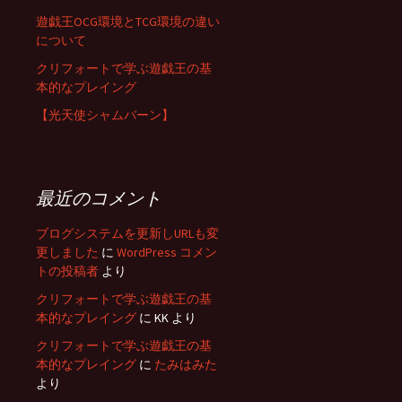
遊戯王OCG環境とTCG環境の違い
について
クリフォートで学ぶ遊戯王の基
本的なプレイング
【光天使シャムバーン】
最近のコメント
ブログシステムを更新しURLも変
更しました
に
WordPress コメン
トの投稿者
より
クリフォートで学ぶ遊戯王の基
本的なプレイング
に
KK
より
クリフォートで学ぶ遊戯王の基
本的なプレイング
に
たみはみた
より