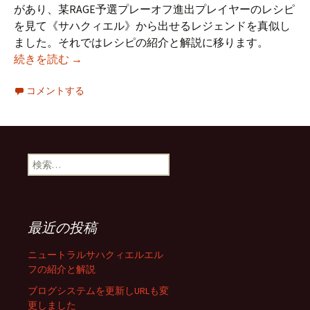
があり、某RAGE予選プレーオフ進出プレイヤーのレシピ
を見て《サハクィエル》から出せるレジェンドを真似し
ました。それではレシピの紹介と解説に移ります。
ニュートラルサハクィエルエルフの紹介と解説
続きを読む
→
コメントする
検
索:
最近の投稿
ニュートラルサハクィエルエル
フの紹介と解説
ブログシステムを更新しURLも変
更しました