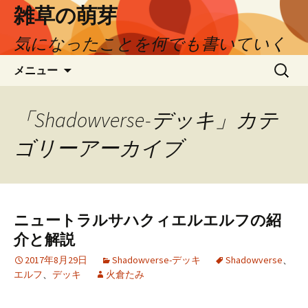
コ
雑草の萌芽
ン
気になったことを何でも書いていく
テ
ン
検
メニュー
ツ
索:
へ
ス
「Shadowverse-デッキ」カテ
キ
ッ
ゴリーアーカイブ
プ
ニュートラルサハクィエルエルフの紹
介と解説
2017年8月29日
Shadowverse-デッキ
Shadowverse
、
エルフ
、
デッキ
火倉たみ